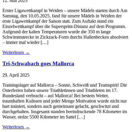
12. Mai 2025
Erster Ligawettkampf in Weiden – unsere Mädels starten durch Am
Samstag, den 10.05.2025, fand für unsere Mädels in Weiden der
erste Ligawettkampf der Saison statt. Zum Auftakt stand ein
Einzelwettkampf über die Supersprint-Distanz auf dem Programm.
Aufgrund der kalten Temperaturen wurde die 350 m lange
Schwimmstrecke in Zickzack-Form durchs Hallenbecken absolviert
– immer mal wieder […]
Weiterlesen
→
Tri-Schwabach goes Mallorca
29. April 2025
Trainingslager auf Mallorca – Sonne, Schweiß und Teamspirit! Die
Osterferien haben unsere Triathletinnen und Triathleten im 17.
Bundesland verbracht – auf Mallorca! Bei bestem Wetter,
traumhaften Kulissen und jeder Menge Motivation wurde nicht nur
hart trainiert, sondern auch gemeinsam gelacht, geschwitzt und
durchgehalten. Insgesamt standen beeindruckende 78 Kilometer im
Wasser, stolze 5500 Kilometer im Sattel […]
Weiterlesen
→