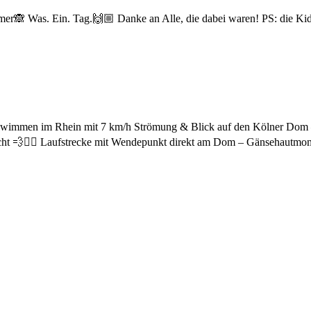
r🙈 Was. Ein. Tag.🙌🏼 Danke an Alle, die dabei waren! PS: die Kids h
‍♂️ Schwimmen im Rhein mit 7 km/h Strömung & Blick auf den Kölner Dom 
acht 💨🏃‍♂️ Laufstrecke mit Wendepunkt direkt am Dom – Gänsehautmo