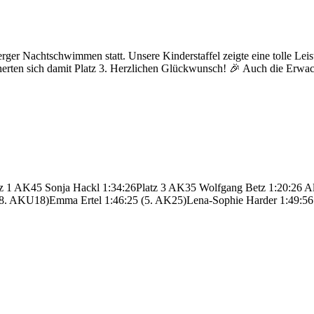
er Nachtschwimmen statt. Unsere Kinderstaffel zeigte eine tolle Leist
erten sich damit Platz 3. Herzlichen Glückwunsch! 🎉 Auch die Erwac
z 1 AK45 Sonja Hackl 1:34:26Platz 3 AK35 Wolfgang Betz 1:20:26 Al
(8. AKU18)Emma Ertel 1:46:25 (5. AK25)Lena-Sophie Harder 1:49:56 